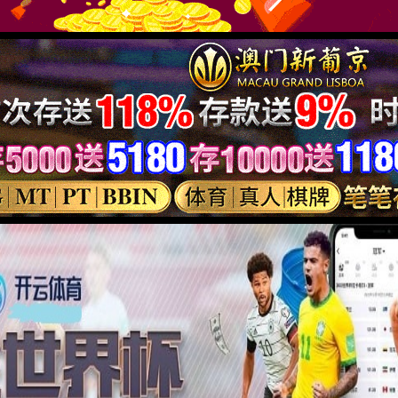
12
ac米兰官方中文网站举办电
2026/06
ac米兰官方中文网站与高等
拓展学术视野，激发创新思