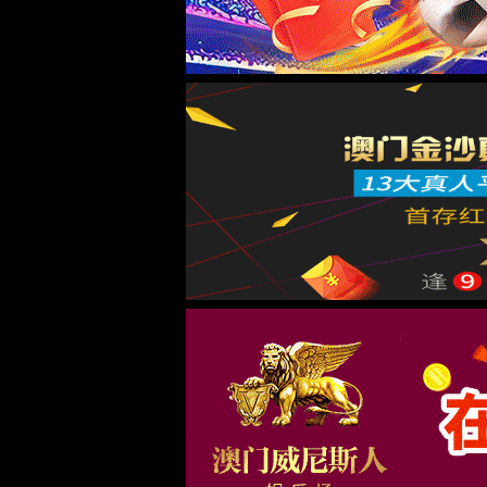
、三期）——新疆师范大学两次跨校授课纪实
学院特邀台州学院朱强教授作专题学术报告