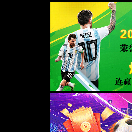
ac米兰(中文)官方网站-AC Milan