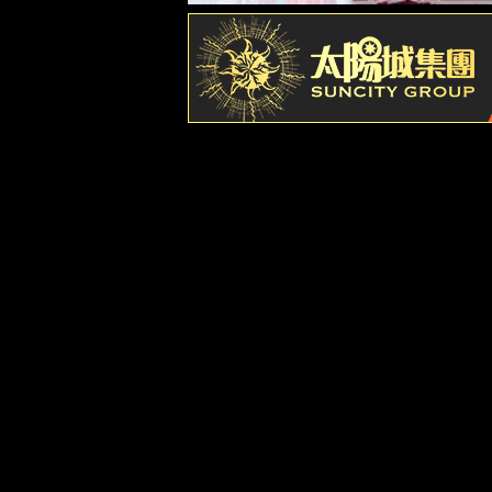
通知公告
关于ac米兰官方中文网站科研助理岗位公开招聘公
ac米兰(中文)官方网站-AC Milan2026年博士研究