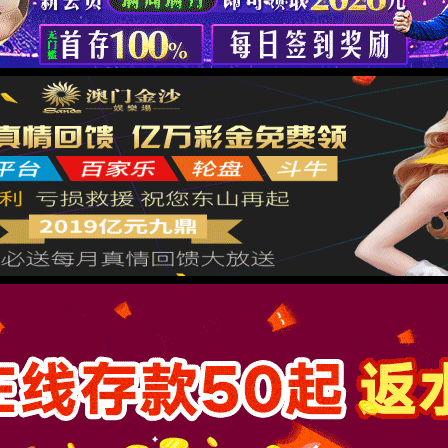
学院动态
ac米兰官方中文网站举办
学院特邀台州学院朱强教授