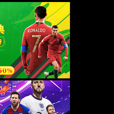
学校主页
建工作
学生工作
师资队伍
平台建设
联系方式