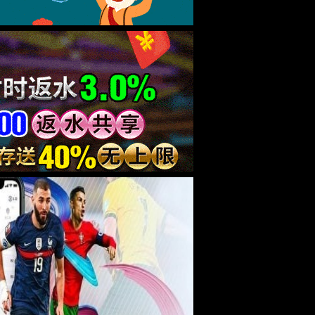
拔工作实施细则
2026/04/30
调剂复试成绩公示
2026/04/24
调剂复试成绩公示
2026/04/24
民情怀”主题党日活动
2026/04/21
调剂复试成绩公示
2026/04/17
调剂复试成绩公示
2026/04/13
招生复试成绩公示
2026/04/01