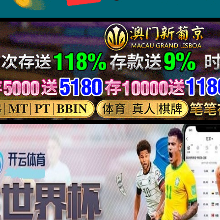
学化学一级学科博士研究生“申请-考核制”招生选
文)官方网站-AC Milan 2026年硕士研究生第四批
文)官方网站-AC Milan 2026年硕士研究生第三批
党支部赴自治区博物馆开展“砥砺实干精神 厚植为
文)官方网站-AC Milan2026年硕士研究生第二批
文)官方网站-AC Milan 2026年硕士研究生第一批
文)官方网站-AC Milan2026年硕士研究生一志愿