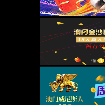
首页
通知公告
学院动态
招聘科研助
通知公告
ac米兰(中
学术活动
ac米兰(中