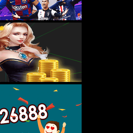
->
当前位置：
首页
通知公告
2026/06/09
生复试成绩公示
2026/05/21
2026/05/20