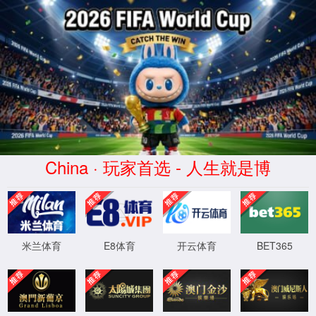
ac米兰(中文)官方网站-AC Milan
师资队伍
校内
->
->
->
当前位置：
首页
师资队伍
硕士研究生导师
材料
->
->
与化工
校内
正文